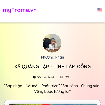
myFrame.vn
Phượng Phan
XÃ QUẢNG LẬP - TỈNH LÂM ĐỒNG
56 Tuần trước
619
“Sáp nhập - Đổi mới - Phát triển” “Sát cánh - Chung sức -
Vững bước tương lai”