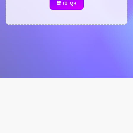
Tải QR
© 2024 myFrame.vn
Chính sách riêng tư
Chính sách Cookie