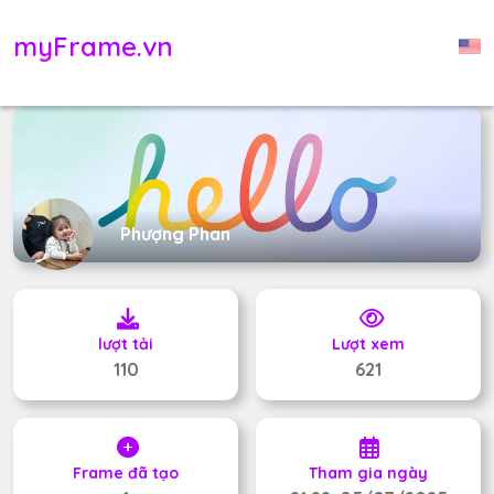
myFrame.vn
Phượng Phan
lượt tải
Lượt xem
110
621
Frame đã tạo
Tham gia ngày