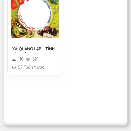
XÃ QUẢNG LẬP - TỈNH
LÂM ĐỒNG
110
621
57 Tuần trước