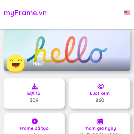
myFrame.vn
Ngọt
lượt tải
Lượt xem
309
860
Frame đã tạo
Tham gia ngày