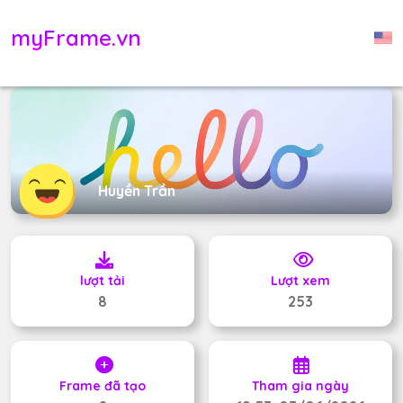
myFrame.vn
Huyền Trần
lượt tải
Lượt xem
8
253
Frame đã tạo
Tham gia ngày