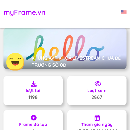
myFrame.vn
KHUNG AVT KHOÁ LIVESTREAM CHỮA ĐỀ
TRƯỜNG SỞ 0Đ
lượt tải
Lượt xem
1198
2867
Frame đã tạo
Tham gia ngày