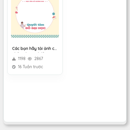
Các bạn hãy tải ảnh cá
nhân của mình lên và
1198
2867
đổi avt để tham gia
khoá học nha!
16 Tuần trước