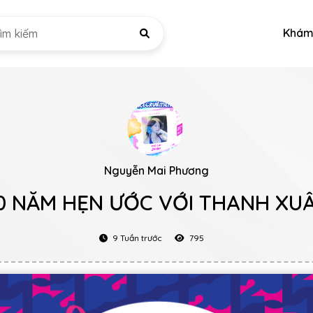
Khám
Nguyễn Mai Phương
0 NĂM HẸN ƯỚC VỚI THANH XU
9 Tuần trước
795