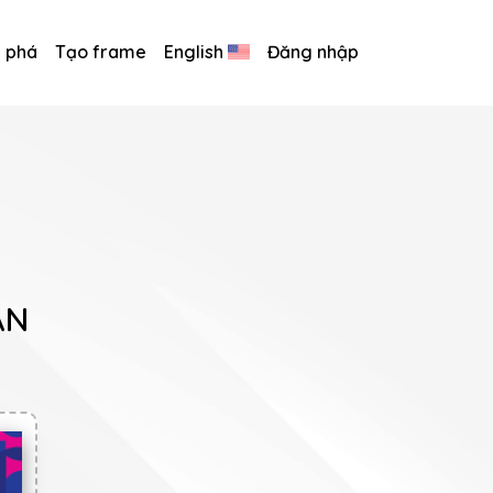
 phá
Tạo frame
English
Đăng nhập
ÂN