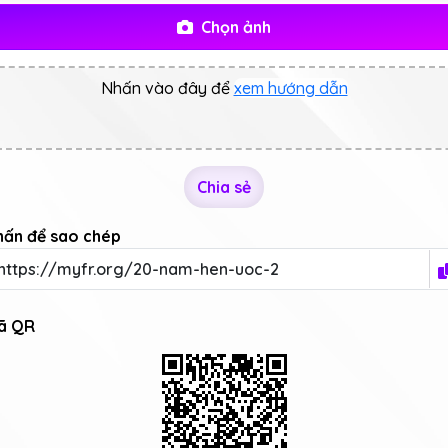
Chọn ảnh
Nhấn vào đây để
xem hướng dẫn
Chia sẻ
hấn để sao chép
ã QR